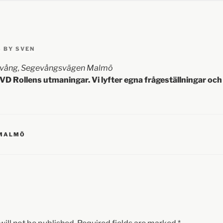
5
BY
SVEN
gevång, Segevångsvägen Malmö
VD Rollens utmaningar. Vi lyfter egna frågeställningar och
 MALMÖ