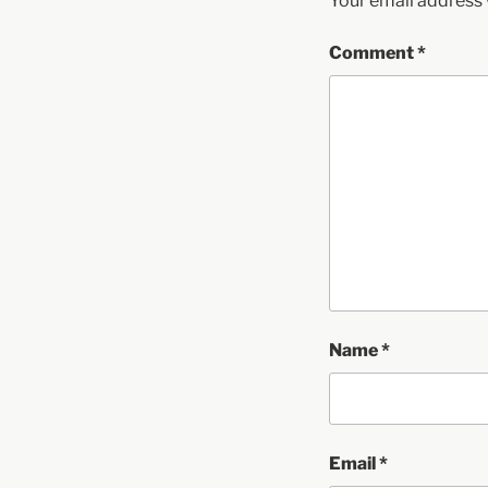
Your email address w
Comment
*
Name
*
Email
*