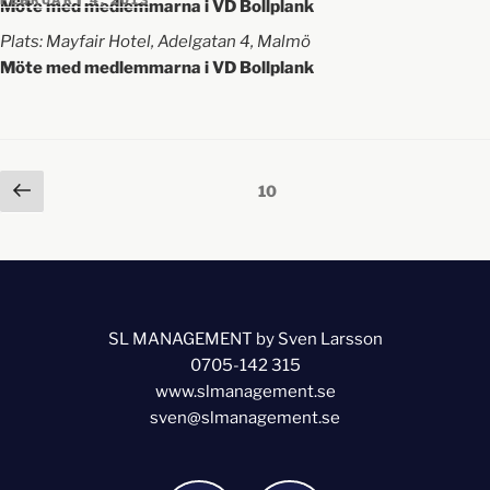
Möte med medlemmarna i VD Bollplank
Plats: Mayfair Hotel, Adelgatan 4, Malmö
Möte med medlemmarna i VD Bollplank
10
SL MANAGEMENT by Sven Larsson
0705-142 315
www.slmanagement.se
sven@slmanagement.se