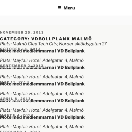
Menu
NOVEMBER 25, 2013
CATEGORY:
VDBOLLPLANK MALMÖ
Plats: Malmö Clea Tech City, Nordenskiöldsgatan 17.
OCTOBER 14, 2013
Möte med medlemmarna i VD Bollplank
Plats: Mayfair Hotel, Adelgatan 4, Malmö
SEPTEMBER 2, 2013
Möte med medlemmarna i VD Bollplank
Plats: Mayfair Hotel, Adelgatan 4, Malmö
MAY 13, 2013
Möte med medlemmarna i VD Bollplank
Plats: Mayfair Hotel, Adelgatan 4, Malmö
APRIL 8, 2013
Möte med medlemmarna i VD Bollplank
Plats: Mayfair Hotel, Adelgatan 4, Malmö
MARCH 4, 2013
Möte med medlemmarna i VD Bollplank
Plats: Mayfair Hotel, Adelgatan 4, Malmö
FEBRUARY 4, 2013